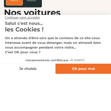
Auto
Moto
Nos voitures
d’occasion
Voir tous nos véhicules
❮
❯