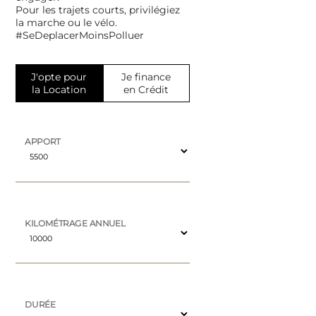
Pour les trajets courts, privilégiez
la marche ou le vélo.
#SeDeplacerMoinsPolluer
J'opte pour
Je finance
la Location
en Crédit
APPORT
KILOMÉTRAGE ANNUEL
DURÉE