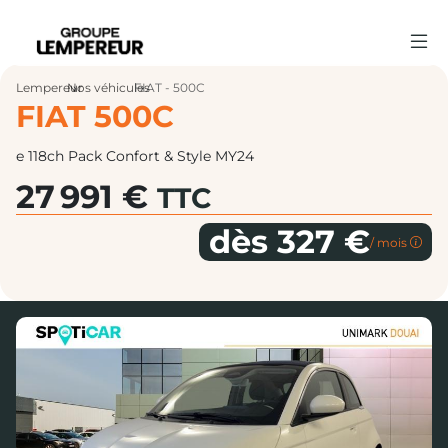
Lempereur
Nos véhicules
›
FIAT - 500C
›
FIAT 500C
e 118ch Pack Confort & Style MY24
27 991 €
TTC
dès 327 €
/ mois