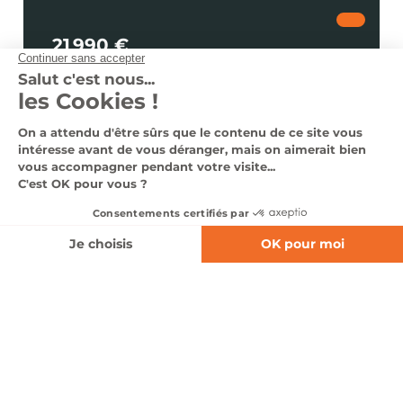
21 990 €
dès 283 €
/ mois
Voir le véhicule
Nous contacter
0366140344
Nos véhicules en stock
Nos services
Notre groupe
Nous contacter