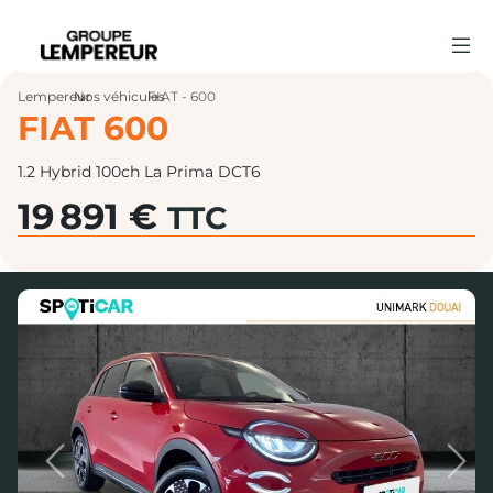
Lempereur
Nos véhicules
›
FIAT - 600
›
FIAT 600
1.2 Hybrid 100ch La Prima DCT6
19 891 €
TTC
Previous
Next