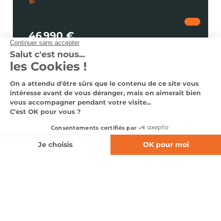
46 990 €
dès 676 €
/ mois
Voir le véhicule
Nous contacter
0366140332
Nos véhicules en stock
Nos services
Notre groupe
Nous contacter