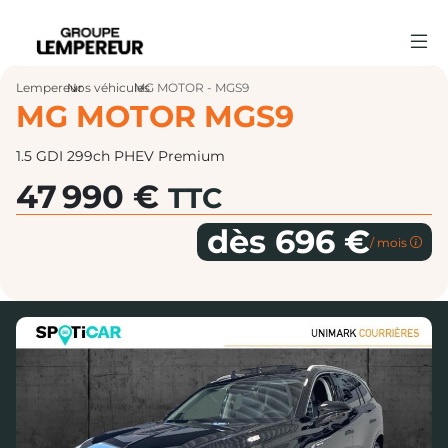
Lempereur
Nos véhicules
›
MG MOTOR - MGS9
›
MG MOTOR MGS9
1.5 GDI 299ch PHEV Premium
47 990 €
TTC
dès 696 €
/ mois