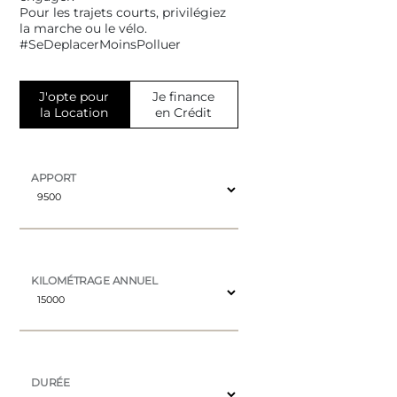
Pour les trajets courts, privilégiez
la marche ou le vélo.
#SeDeplacerMoinsPolluer
J'opte pour
Je finance
la Location
en Crédit
APPORT
KILOMÉTRAGE ANNUEL
DURÉE