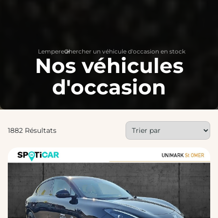
Lempereur
Chercher un véhicule d'occasion en stock
>
Nos véhicules
d'occasion
1882 Résultats