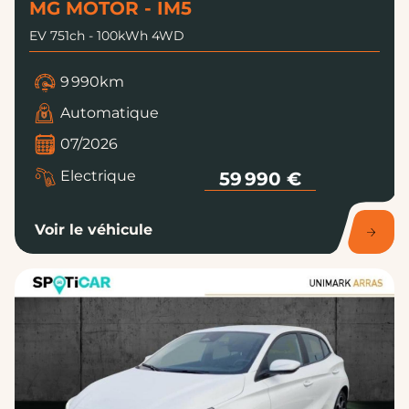
MG MOTOR - IM5
EV 751ch - 100kWh 4WD
9 990km
Automatique
07/2026
Electrique
59 990 €
Voir le véhicule