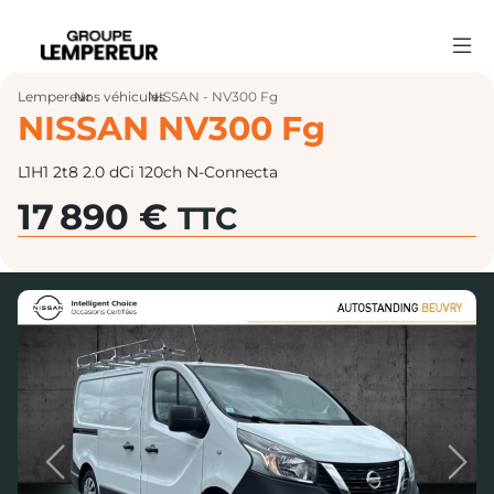
Lempereur
Nos véhicules
›
NISSAN - NV300 Fg
›
NISSAN NV300 Fg
L1H1 2t8 2.0 dCi 120ch N-Connecta
17 890 €
TTC
Previous
Next