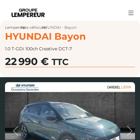
Lempereur
Nos véhicules
›
HYUNDAI - Bayon
›
HYUNDAI Bayon
1.0 T-GDi 100ch Creative DCT-7
22 990 €
TTC
Previous
Next