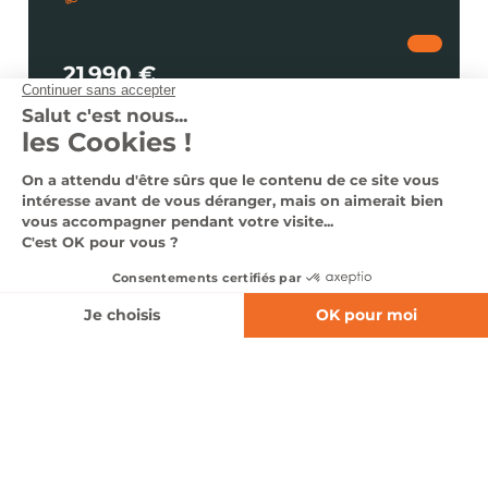
21 990 €
dès 249 €
/ mois
Voir le véhicule
Nous contacter
0366140326
Nos véhicules en stock
Nos services
Notre groupe
Nous contacter