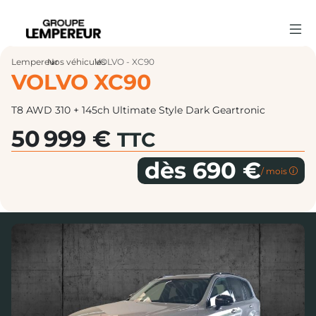
Lempereur
Nos véhicules
›
VOLVO - XC90
›
VOLVO XC90
T8 AWD 310 + 145ch Ultimate Style Dark Geartronic
50 999 €
TTC
dès 690 €
/ mois