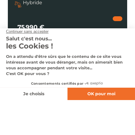
Hybride
75 990 €
dès 1017 €
/ mois
Voir le véhicule
Nous contacter
0366140323
Nos véhicules en stock
Nos services
Notre groupe