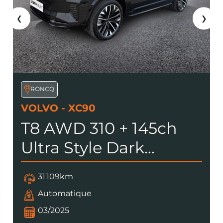
❮
❯
RONCQ
VOLVO - XC90
T8 AWD 310 + 145ch
Ultra Style Dark
Geartronic
31 109km
Automatique
03/2025