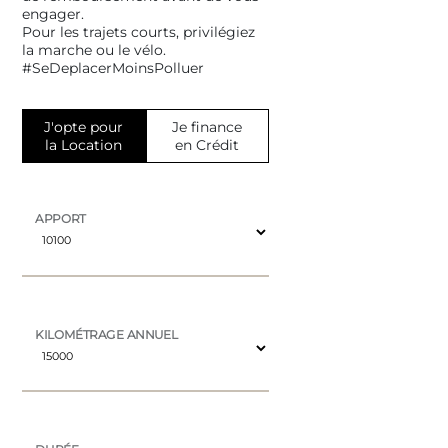
engager.
Pour les trajets courts, privilégiez
la marche ou le vélo.
#SeDeplacerMoinsPolluer
J'opte pour
Je finance
la Location
en Crédit
APPORT
KILOMÉTRAGE ANNUEL