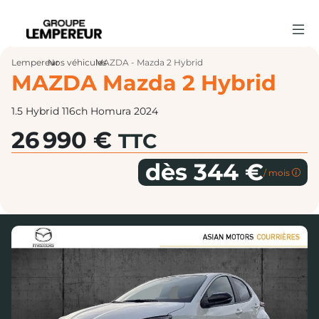
Lempereur
Nos véhicules
›
MAZDA - Mazda 2 Hybrid
›
MAZDA Mazda 2 Hybrid
1.5 Hybrid 116ch Homura 2024
26 990 €
TTC
dès 344 €
/ mois