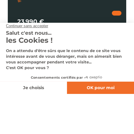
25 990 €
dès 330 €
/ mois
Voir le véhicule
Nous contacter
0366140335
Nos véhicules en stock
Nos services
Notre groupe
Nous contacter