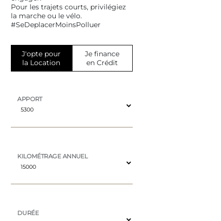
Pour les trajets courts, privilégiez
la marche ou le vélo.
#SeDeplacerMoinsPolluer
J'opte pour
Je finance
la Location
en Crédit
APPORT
KILOMÉTRAGE ANNUEL
DURÉE