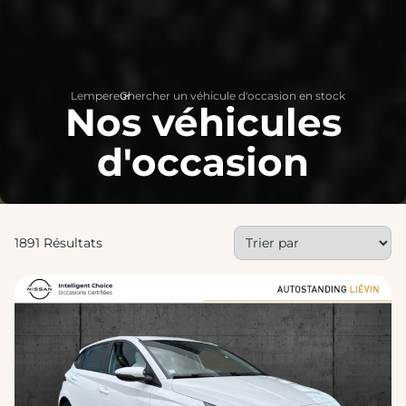
Lempereur
Chercher un véhicule d'occasion en stock
>
Nos véhicules
d'occasion
1891 Résultats