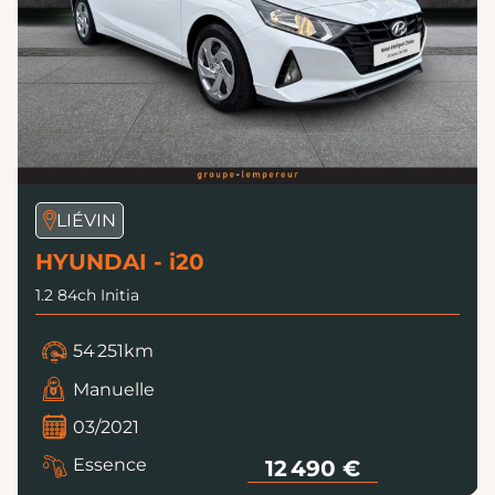
LIÉVIN
HYUNDAI - i20
1.2 84ch Initia
54 251km
Manuelle
03/2021
Essence
12 490 €