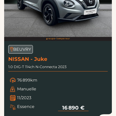
BEUVRY
NISSAN - Juke
1.0 DIG-T 114ch N-Connecta 2023
76 899km
Manuelle
11/2023
Essence
16 890 €