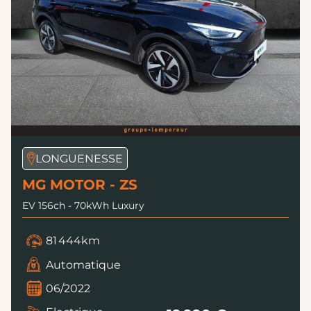
LONGUENESSE
MG MOTOR - ZS
EV 156ch - 70kWh Luxury
81 444km
Automatique
06/2022
Electrique
19 990 €