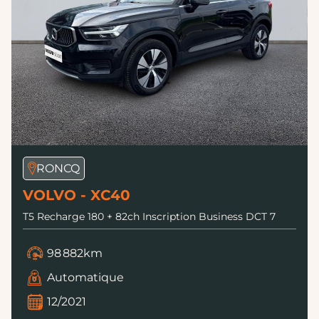
RONCQ
VOLVO - XC40
T5 Recharge 180 + 82ch Inscription Business DCT 7
98 882km
Automatique
12/2021
Hybride
24 990 €