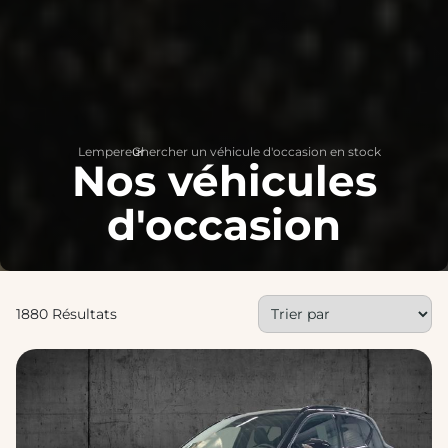
Lempereur
Chercher un véhicule d'occasion en stock
>
Nos véhicules
d'occasion
1880 Résultats