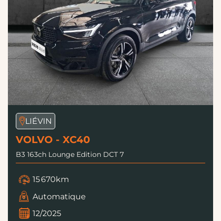
LIÉVIN
VOLVO - XC40
B3 163ch Lounge Edition DCT 7
15 670km
Automatique
12/2025
Hybride
39 990 €