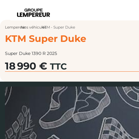
Lempereur
Nos véhicules
›
KTM - Super Duke
›
KTM Super Duke
Super Duke 1390 R 2025
18 990 €
TTC