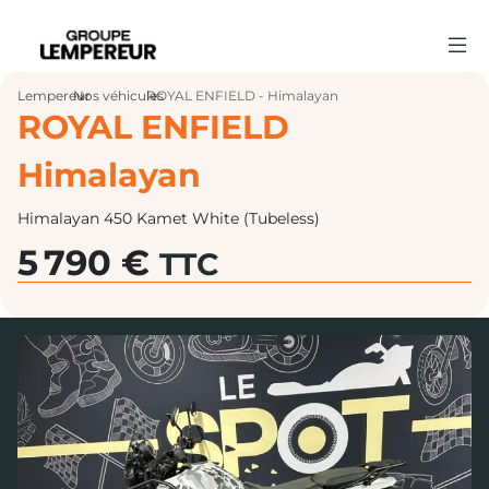
Lempereur
Nos véhicules
›
ROYAL ENFIELD - Himalayan
›
ROYAL ENFIELD
Himalayan
Himalayan 450 Kamet White (Tubeless)
5 790 €
TTC