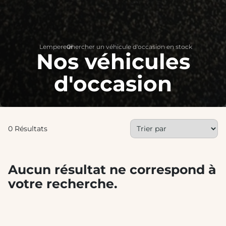
Lempereur
Chercher un véhicule d'occasion en stock
>
Nos véhicules
d'occasion
0 Résultats
Aucun résultat ne correspond à
votre recherche.