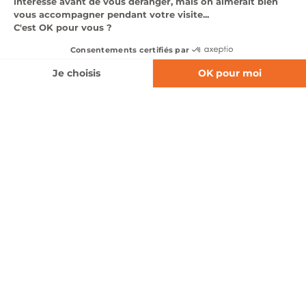
expertise multi-marques et à nos équipes de passionnés,
nous proposons des solutions adaptées à tous les usages,
tous les styles de conduite et toutes les attentes, en neuf
comme en occasion.
Affinez votre recherche
Nos marques automobiles
Notre pôle automobile s’appuie sur un large
portefeuille de constructeurs reconnus, couvrant
l’ensemble des segments du marché : citadines,
SUV, berlines, véhicules premium. Nous
représentons les marques
Abarth, Alfa Romeo,
BMW, Cupra, Fiat, Hyundai, Jeep, Mazda, MG, Mini,
Nissan, Opel, Seat, Volvo et XPeng, Polestar,
Jaecoo & Omoda, Lynk & Co.
À travers ces marques, nous proposons une offre
complète de véhicules thermiques, hybrides et
100 % électriques, associée à des services sur
mesure : conseil personnalisé, solutions de