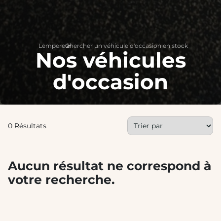
Lempereur
Chercher un véhicule d'occasion en stock
>
Nos véhicules
d'occasion
0 Résultats
Aucun résultat ne correspond à
votre recherche.