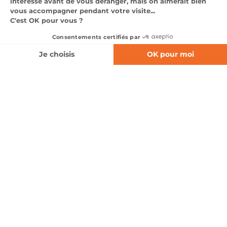
expertise multi-marques et à nos équipes de passionnés,
nous proposons des solutions adaptées à tous les usages,
tous les styles de conduite et toutes les attentes, en neuf
comme en occasion.
Affinez votre recherche
Nos marques automobiles
Notre pôle automobile s’appuie sur un large
portefeuille de constructeurs reconnus, couvrant
l’ensemble des segments du marché : citadines,
SUV, berlines, véhicules premium. Nous
représentons les marques
Abarth, Alfa Romeo,
BMW, Cupra, Fiat, Hyundai, Jeep, Mazda, MG, Mini,
Nissan, Opel, Seat, Volvo et XPeng, Polestar,
Jaecoo & Omoda, Lynk & Co.
À travers ces marques, nous proposons une offre
complète de véhicules thermiques, hybrides et
100 % électriques, associée à des services sur
mesure : conseil personnalisé, solutions de