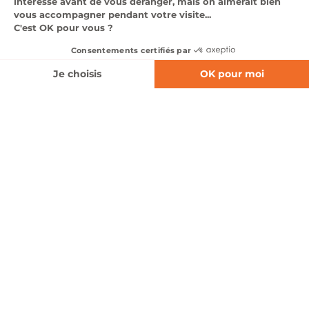
expertise multi-marques et à nos équipes de passionnés,
nous proposons des solutions adaptées à tous les usages,
tous les styles de conduite et toutes les attentes, en neuf
comme en occasion.
Affinez votre recherche
Nos marques automobiles
Notre pôle automobile s’appuie sur un large
portefeuille de constructeurs reconnus, couvrant
l’ensemble des segments du marché : citadines,
SUV, berlines, véhicules premium. Nous
représentons les marques
Abarth, Alfa Romeo,
BMW, Cupra, Fiat, Hyundai, Jeep, Mazda, MG, Mini,
Nissan, Opel, Seat, Volvo et XPeng, Polestar,
Jaecoo & Omoda, Lynk & Co.
À travers ces marques, nous proposons une offre
complète de véhicules thermiques, hybrides et
100 % électriques, associée à des services sur
mesure : conseil personnalisé, solutions de