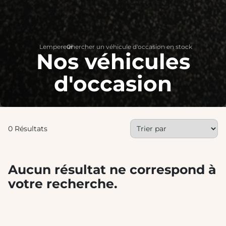
Lempereur
Chercher un véhicule d'occasion en stock
>
Nos véhicules
d'occasion
0 Résultats
Aucun résultat ne correspond à
votre recherche.