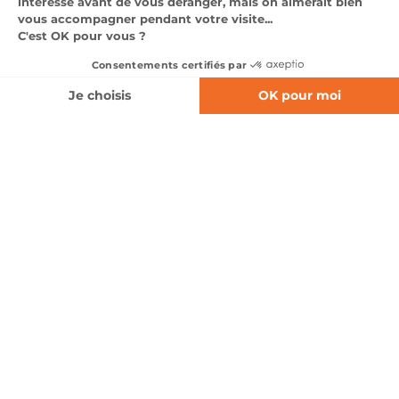
expertise multi-marques et à nos équipes de passionnés,
nous proposons des solutions adaptées à tous les usages,
tous les styles de conduite et toutes les attentes, en neuf
comme en occasion.
Affinez votre recherche
Nos marques automobiles
Notre pôle automobile s’appuie sur un large
portefeuille de constructeurs reconnus, couvrant
l’ensemble des segments du marché : citadines,
SUV, berlines, véhicules premium. Nous
représentons les marques
Abarth, Alfa Romeo,
BMW, Cupra, Fiat, Hyundai, Jeep, Mazda, MG, Mini,
Nissan, Opel, Seat, Volvo et XPeng, Polestar,
Jaecoo & Omoda, Lynk & Co.
À travers ces marques, nous proposons une offre
complète de véhicules thermiques, hybrides et
100 % électriques, associée à des services sur
mesure : conseil personnalisé, solutions de