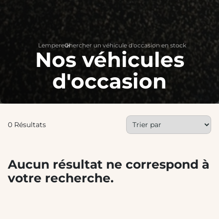
Lempereur
Chercher un véhicule d'occasion en stock
>
Nos véhicules
d'occasion
0 Résultats
Aucun résultat ne correspond à
votre recherche.