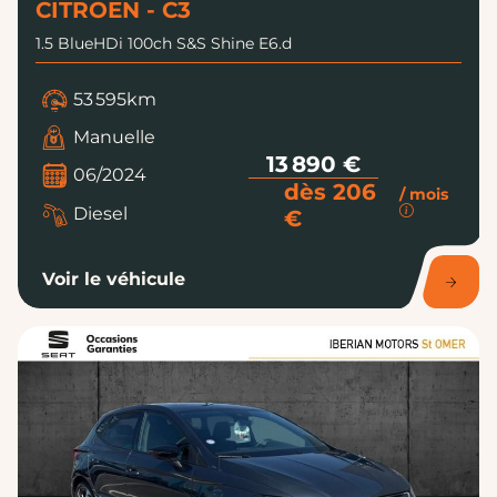
CITROEN - C3
1.5 BlueHDi 100ch S&S Shine E6.d
53 595km
Manuelle
13 890 €
06/2024
dès 206
/ mois
Diesel
€
Voir le véhicule