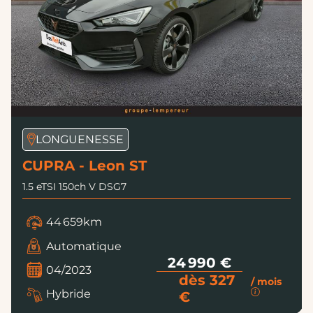
LONGUENESSE
CUPRA - Leon ST
1.5 eTSI 150ch V DSG7
44 659km
Automatique
24 990 €
04/2023
dès 327
/ mois
Hybride
€