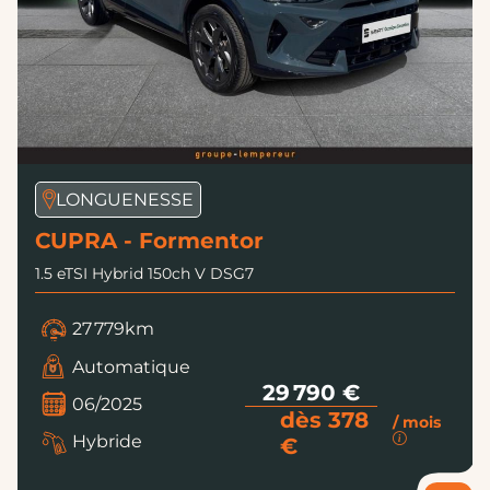
LONGUENESSE
CUPRA - Formentor
1.5 eTSI Hybrid 150ch V DSG7
27 779km
Automatique
29 790 €
06/2025
dès 378
/ mois
Hybride
€