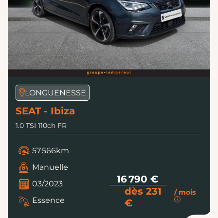
LONGUENESSE
SEAT - Ibiza
1.0 TSI 110ch FR
57 566km
Manuelle
16 790 €
03/2023
dès 231
/ mois
Essence
€