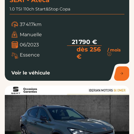
SEAT - Ateca
1.0 TSI 110ch Start&Stop Copa
37 417km
Manuelle
21 790 €
06/2023
dès 256
/ mois
Essence
€
Voir le véhicule