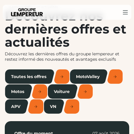
Lempereur
Offres et actualités
›
Découvrez nos
dernières offres et
actualités
Découvrez les dernières offres du groupe lempereur et
restez informé des nouveautés et avantages exclusifs
Toutes les offres
MotoValley
Motos
Voiture
APV
VN
Offre du moment
07 août 2026