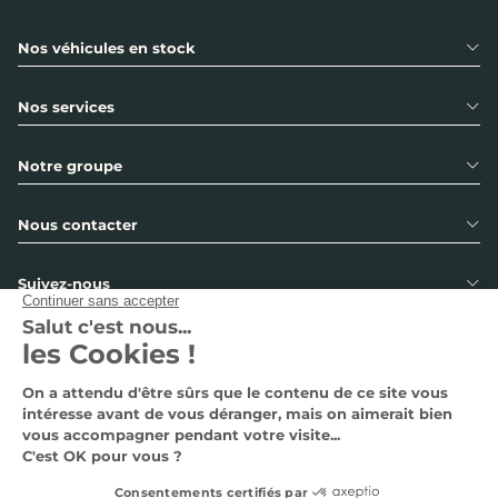
LEONARD
Nos véhicules en stock
Nos services
BMW CALAIS
Cité Europe, Pl. de Cantorbery, 62231
Notre groupe
COQUELLES
Nous contacter
BMW DECHY
Suivez-nous
Zone Commerciale du Luc - Rue Barack
Obama, 59187 DECHY
Pages légales
BMW DUNKERQUE
48 bis route de Bergues, 59210
COUDEKERQUE-BRANCHE