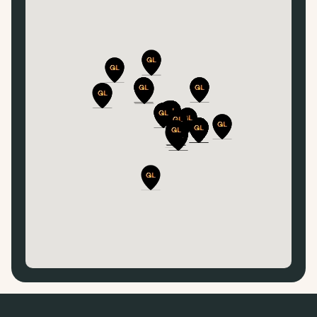
Rue du Berger, 62223 SAINTE-CATHERINE
BMW BEAURAINS
Parc Boréal - Avenue des Coquelicots,
62217 BEAURAINS
BMW BETHUNE
TechnoParc Futura-Verquigneul, 62400
BETHUNE
BMW BOULOGNE-SUR-MER
Boulevard de la Liane, 62360 SAINT-