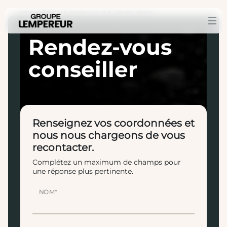
Lempereur
Prendre rendez-vous à l'après vente
›
Rendez-vous
conseiller
Renseignez vos coordonnées et
nous nous chargeons de vous
recontacter.
Complétez un maximum de champs pour
une réponse plus pertinente.
NOM*