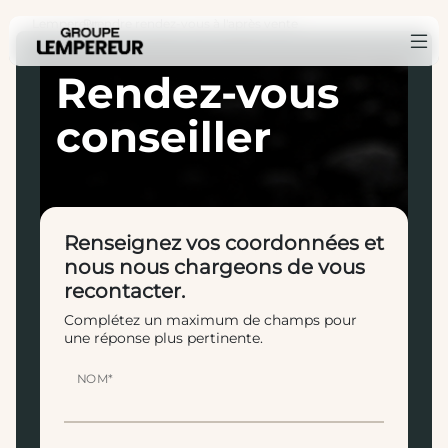
Lempereur
Prendre rendez-vous à l'après vente
›
Rendez-vous
conseiller
Renseignez vos coordonnées et
nous nous chargeons de vous
recontacter.
Complétez un maximum de champs pour
une réponse plus pertinente.
NOM*