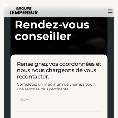
Lempereur
Prendre rendez-vous à l'après vente
›
Rendez-vous
conseiller
Renseignez vos coordonnées et
nous nous chargeons de vous
recontacter.
Complétez un maximum de champs pour
une réponse plus pertinente.
NOM*