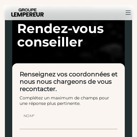
Lempereur
Prendre rendez-vous à l'après vente
›
Rendez-vous
conseiller
Renseignez vos coordonnées et
nous nous chargeons de vous
recontacter.
Complétez un maximum de champs pour
une réponse plus pertinente.
NOM*