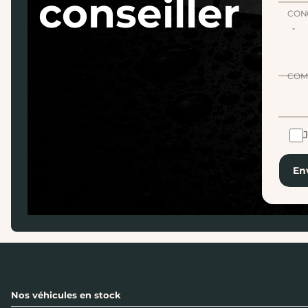
conseiller
CON
COM
En
Nos véhicules en stock