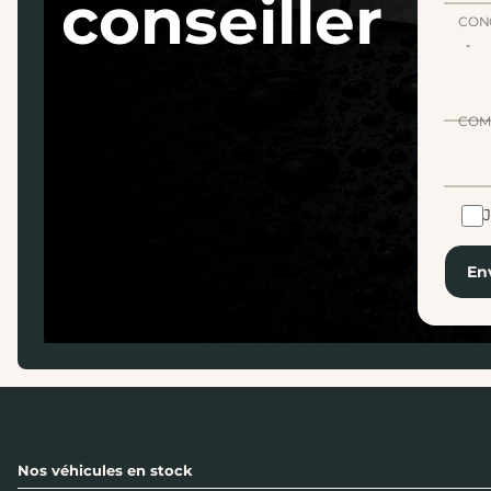
conseiller
CON
COM
En
Nos véhicules en stock