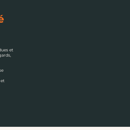
é
dues et
gards,
se
 et