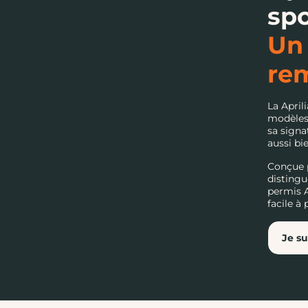
spo
Un 
re
La April
modèles 
sa signa
aussi bi
Conçue p
distingu
permis A
facile à
Je su