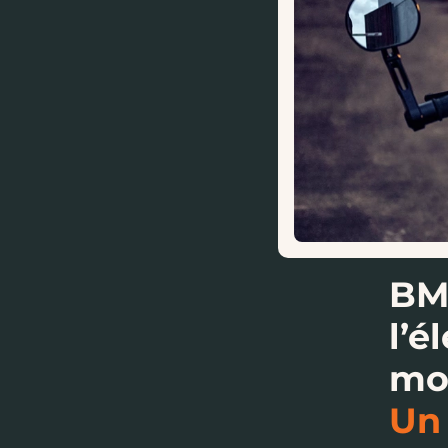
BM
l’é
mo
Un 