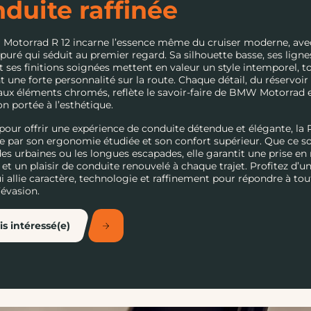
duite raffinée
Motorrad R 12 incarne l’essence même du cruiser moderne, ave
puré qui séduit au premier regard. Sa silhouette basse, ses ligne
et ses finitions soignées mettent en valeur un style intemporel, t
t une forte personnalité sur la route. Chaque détail, du réservoir
aux éléments chromés, reflète le savoir-faire de BMW Motorrad 
ion portée à l’esthétique.
our offrir une expérience de conduite détendue et élégante, la R
e par son ergonomie étudiée et son confort supérieur. Que ce so
des urbaines ou les longues escapades, elle garantit une prise en
e et un plaisir de conduite renouvelé à chaque trajet. Profitez d’u
 allie caractère, technologie et raffinement pour répondre à tou
’évasion.
is intéressé(e)