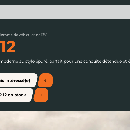
ur
Gamme de véhicules neufs
›
R 12
›
12
 moderne au style épuré, parfait pour une conduite détendue et é
is intéressé(e)
R 12 en stock