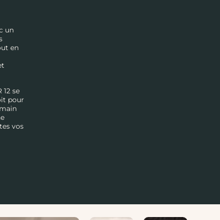
c un
s
out en
et
 12 se
it pour
 main
ne
tes vos