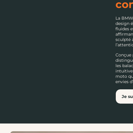
con
La BMW 
design é
fluides 
affirman
sculpté 
l’attent
Conçue p
distingu
les bala
intuitiv
moto qui
envies d
Je su