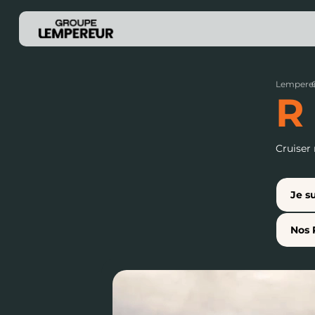
Lempere
R 
Cruiser
Je su
Nos 