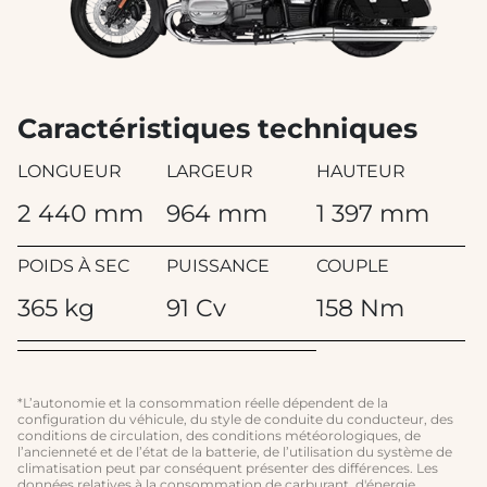
Caractéristiques techniques
LONGUEUR
LARGEUR
HAUTEUR
2 440 mm
964 mm
1 397 mm
POIDS À SEC
PUISSANCE
COUPLE
365 kg
91 Cv
158 Nm
*L’autonomie et la consommation réelle dépendent de la
configuration du véhicule, du style de conduite du conducteur, des
conditions de circulation, des conditions météorologiques, de
l’ancienneté et de l’état de la batterie, de l’utilisation du système de
climatisation peut par conséquent présenter des différences. Les
données relatives à la consommation de carburant, d'énergie