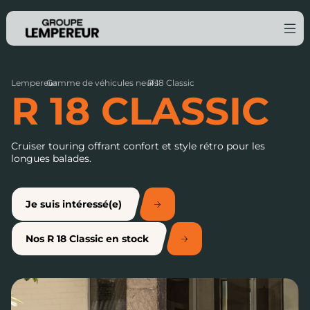
Lempereur
Gamme de véhicules neufs
›
R 18 Classic
›
R 18 CLASSIC
Cruiser touring offrant confort et style rétro pour les
longues balades.
Je suis intéressé(e)
Nos R 18 Classic en stock