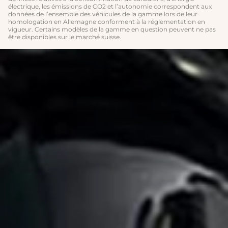
électrique, les émissions de CO2 et l’autonomie correspondent aux
données de l’ensemble des véhicules de la gamme lors de leur
homologation en Allemagne conforment à la réglementation en
vigueur. Certains modèles de la gamme en question peuvent ne pas
être disponibles sur le marché suisse.