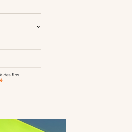
à des fins
té