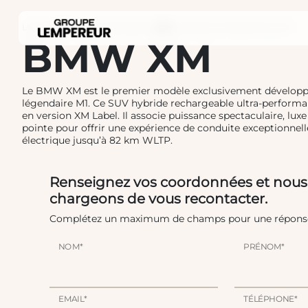
Lempereur
Gamme de véhicules neufs
›
XM
Demande de renseignement XM
›
›
BMW XM
Le BMW XM est le premier modèle exclusivement dévelop
légendaire M1. Ce SUV hybride rechargeable ultra-performa
en version XM Label. Il associe puissance spectaculaire, lux
pointe pour offrir une expérience de conduite exceptionnel
électrique jusqu’à 82 km WLTP.
Renseignez vos coordonnées et nous
chargeons de vous recontacter.
Complétez un maximum de champs pour une réponse 
NOM*
PRÉNOM*
EMAIL*
TÉLÉPHONE*