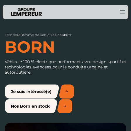
Lempereur
Gamme de véhicules neufs
›
Born
›
BORN
Véhicule 100 % électrique performant avec design sportif et
technologies avancées pour la conduite urbaine et
autoroutière.
Je suis intéressé(e)
Nos Born en stock