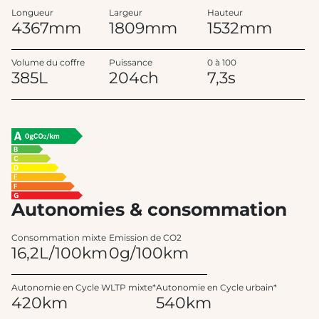
Longueur
Largeur
Hauteur
4367mm
1809mm
1532mm
Volume du coffre
Puissance
0 à 100
385L
204ch
7,3s
Autonomies & consommation
Consommation mixte
Emission de CO2
16,2L/100km
0g/100km
Autonomie en Cycle WLTP mixte*
Autonomie en Cycle urbain*
420km
540km