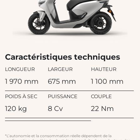
Caractéristiques techniques
LONGUEUR
LARGEUR
HAUTEUR
1 970 mm
675 mm
1 100 mm
POIDS À SEC
PUISSANCE
COUPLE
120 kg
8 Cv
22 Nm
*L’autonomie et la consommation réelle dépendent de la