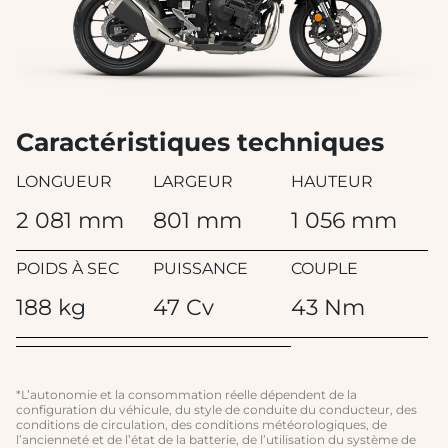
Caractéristiques techniques
LONGUEUR
LARGEUR
HAUTEUR
2 081 mm
801 mm
1 056 mm
POIDS À SEC
PUISSANCE
COUPLE
188 kg
47 Cv
43 Nm
*L’autonomie et la consommation réelle dépendent de la
configuration du véhicule, du style de conduite du conducteur, des
conditions de circulation, des conditions météorologiques, de
l’ancienneté et de l’état de la batterie, de l’utilisation du système de