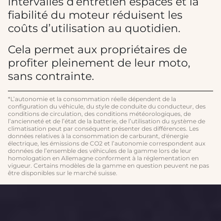
intervalles d’entretien espacés et la
fiabilité du moteur réduisent les
coûts d’utilisation au quotidien.
Cela permet aux propriétaires de
profiter pleinement de leur moto,
sans contrainte.
*L’autonomie et la consommation réelle dépendent de la
configuration du véhicule, du style de conduite du conducteur, des
conditions de circulation, des conditions météorologiques, de
l’ancienneté et de l’état de la batterie, de l’utilisation du système de
climatisation peut par conséquent présenter des différences. Les
données relatives à la consommation de carburant, d'énergie
électrique, les émissions de CO2 et l’autonomie correspondent aux
données de l’ensemble des véhicules de la gamme lors de leur
homologation en Allemagne conforment à la réglementation en
vigueur. Certains modèles de la gamme en question peuvent ne pas
être disponibles sur le marché suisse.