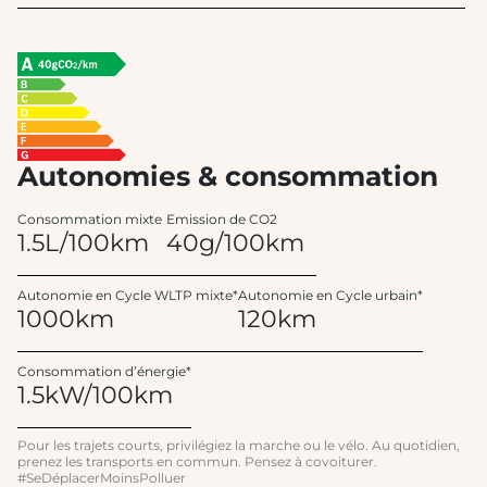
Autonomies & consommation
Consommation mixte
Emission de CO2
1.5L/100km
40g/100km
Autonomie en Cycle WLTP mixte*
Autonomie en Cycle urbain*
1000km
120km
Consommation d’énergie*
1.5kW/100km
Pour les trajets courts, privilégiez la marche ou le vélo. Au quotidien,
prenez les transports en commun. Pensez à covoiturer.
#SeDéplacerMoinsPolluer