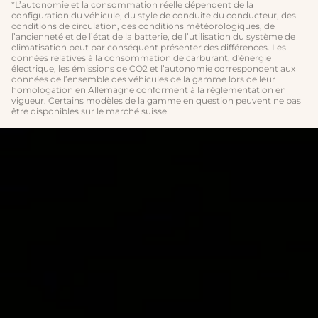
*L’autonomie et la consommation réelle dépendent de la
configuration du véhicule, du style de conduite du conducteur, des
conditions de circulation, des conditions météorologiques, de
l’ancienneté et de l’état de la batterie, de l’utilisation du système de
climatisation peut par conséquent présenter des différences. Les
données relatives à la consommation de carburant, d'énergie
électrique, les émissions de CO2 et l’autonomie correspondent aux
données de l’ensemble des véhicules de la gamme lors de leur
homologation en Allemagne conforment à la réglementation en
vigueur. Certains modèles de la gamme en question peuvent ne pas
être disponibles sur le marché suisse.