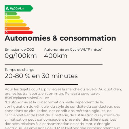
Autonomies & consommation
Emission de CO2
Autonomie en Cycle WLTP mixte*
0g/100km
400km
Temps de charge
20-80 % en 30 minutes
Pour les trajets courts, privilégiez la marche ou le vélo. Au quotidien,
prenez les transports en commun. Pensez à covoiturer.
#SeDéplacerMoinsPolluer
*L’autonomie et la consommation réelle dépendent de la
configuration du véhicule, du style de conduite du conducteur, des
conditions de circulation, des conditions météorologiques, de
l’ancienneté et de l’état de la batterie, de l’utilisation du système de
climatisation peut par conséquent présenter des différences. Les
données relatives à la consommation de carburant, d'énergie
électrique, les émissions de CO2 et l’autonomie correspondent aux