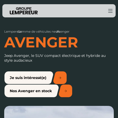
Lempereur
Gamme de véhicules neufs
›
Avenger
›
AVENGER
Jeep Avenger, le SUV compact électrique et hybride au
style audacieux
Je suis intéressé(e)
Nos Avenger en stock