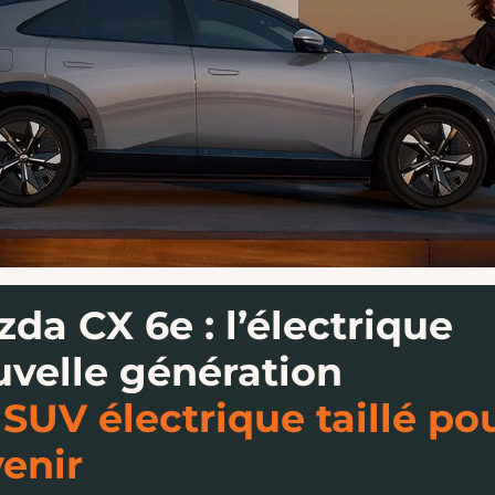
da CX 6e : l’électrique
velle génération
SUV électrique taillé po
venir