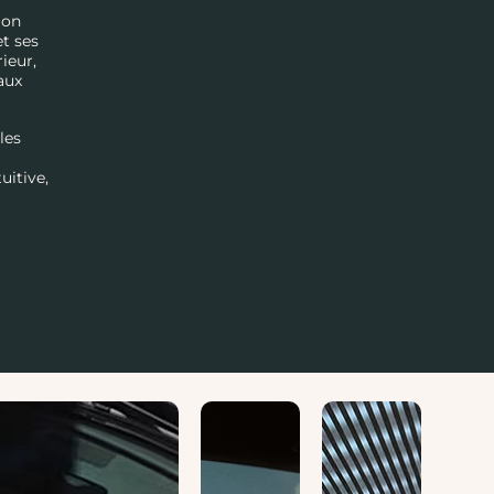
Son
et ses
rieur,
aux
les
uitive,