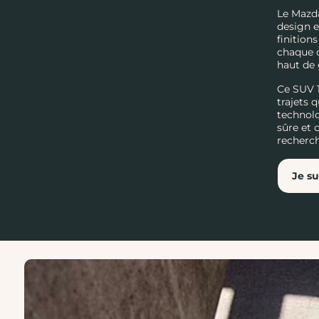
Le Mazda
design e
finition
chaque d
haut de
Ce SUV 1
trajets 
technolo
sûre et 
recherch
Je su