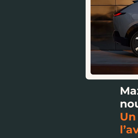
Maz
nou
Un 
l’a