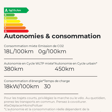
Autonomies & consommation
Consommation mixte
Emission de CO2
18L/100km
0g/100km
Autonomie en Cycle WLTP mixte*
Autonomie en Cycle urbain*
380km
450km
Consommation d’énergie*
Temps de charge
18kW/100km
30
Pour les trajets courts, privilégiez la marche ou le vélo. Au quotidien,
prenez les transports en commun. Pensez à covoiturer.
#SeDéplacerMoinsPolluer
*L’autonomie et la consommation réelle dépendent de la