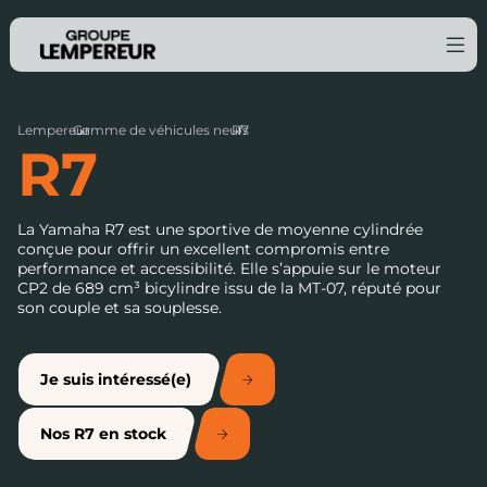
Lempereur
Gamme de véhicules neufs
›
R7
›
R7
La Yamaha R7 est une sportive de moyenne cylindrée
conçue pour offrir un excellent compromis entre
performance et accessibilité. Elle s’appuie sur le moteur
CP2 de 689 cm³ bicylindre issu de la MT-07, réputé pour
son couple et sa souplesse.
Je suis intéressé(e)
Nos R7 en stock