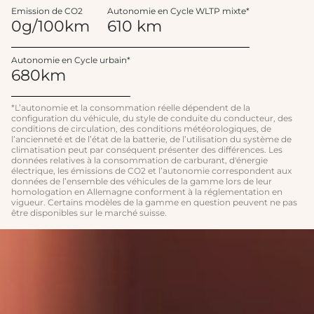
Emission de CO2
Autonomie en Cycle WLTP mixte*
0g/100km
610 km
Autonomie en Cycle urbain*
680km
*L’autonomie et la consommation réelle dépendent de la
configuration du véhicule, du style de conduite du conducteur, des
conditions de circulation, des conditions météorologiques, de
l’ancienneté et de l’état de la batterie, de l’utilisation du système de
climatisation peut par conséquent présenter des différences. Les
données relatives à la consommation de carburant, d'énergie
électrique, les émissions de CO2 et l’autonomie correspondent aux
données de l’ensemble des véhicules de la gamme lors de leur
homologation en Allemagne conforment à la réglementation en
vigueur. Certains modèles de la gamme en question peuvent ne pas
être disponibles sur le marché suisse.