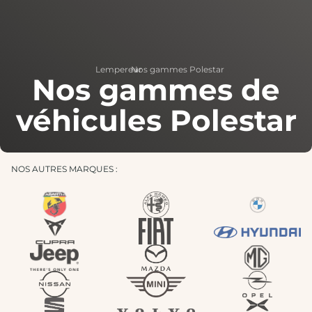
Lempereur
Nos gammes Polestar
›
Nos gammes de
véhicules Polestar
NOS AUTRES MARQUES :