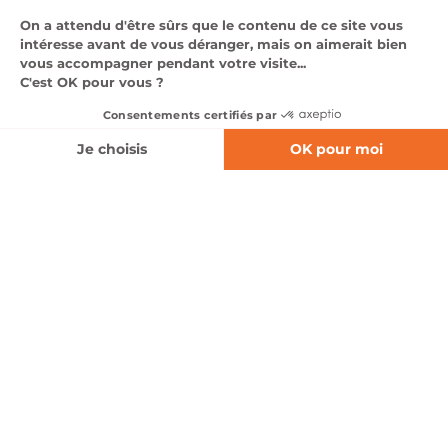
NOS VÉHICULES
D'OCCASIONS
Voir tous nos véhicules
❮
❯