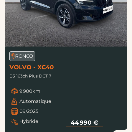
RONCQ
VOLVO - XC40
B3 163ch Plus DCT 7
9 900km
Automatique
09/2025
Hybride
44 990 €