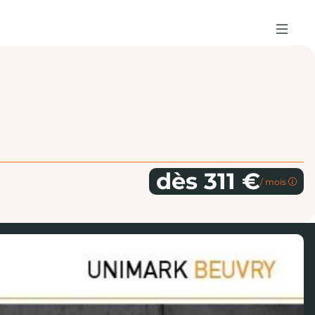
dès 311 €
/ mois