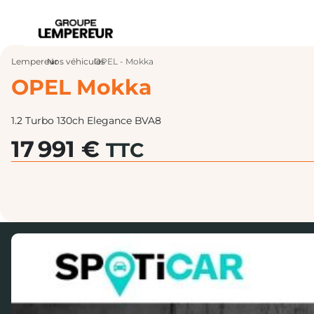
Lempereur
Nos véhicules
›
OPEL - Mokka
›
OPEL Mokka
1.2 Turbo 130ch Elegance BVA8
17 991 €
TTC