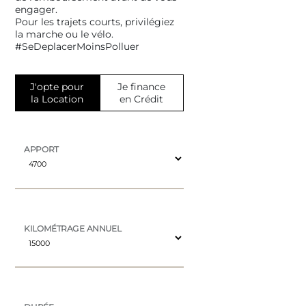
engager.
Pour les trajets courts, privilégiez
la marche ou le vélo.
#SeDeplacerMoinsPolluer
J'opte pour
Je finance
la Location
en Crédit
APPORT
KILOMÉTRAGE ANNUEL