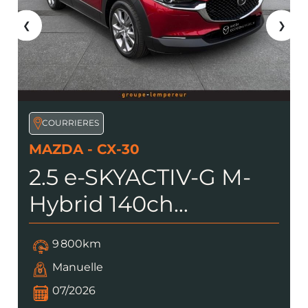
❮
❯
COURRIERES
MAZDA - CX-30
2.5 e-SKYACTIV-G M-
Hybrid 140ch
Exclusive-Line 2025
9 800km
Euro6e
Manuelle
07/2026