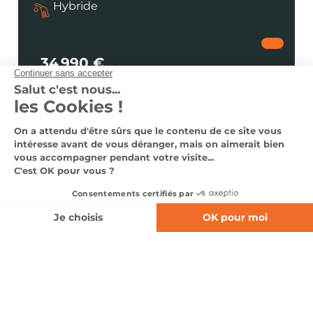
Hybride
34 990 €
dès 452 €
/ mois
Voir le véhicule
Nous contacter
0366140335
Nos véhicules en stock
Nos services
Notre groupe