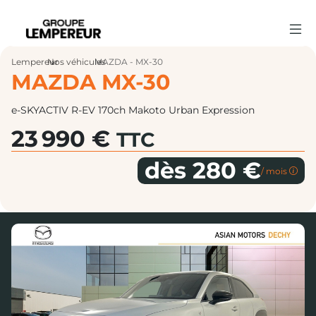
Lempereur
Nos véhicules
›
MAZDA - MX-30
›
MAZDA MX-30
e-SKYACTIV R-EV 170ch Makoto Urban Expression
23 990 €
TTC
dès 280 €
/ mois