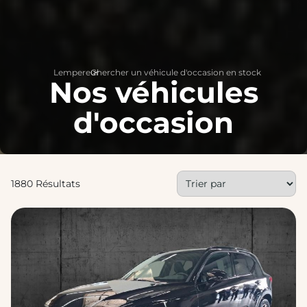
Lempereur
Chercher un véhicule d'occasion en stock
>
Nos véhicules
d'occasion
1880 Résultats