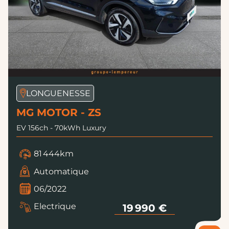
LONGUENESSE
MG MOTOR - ZS
EV 156ch - 70kWh Luxury
81 444km
Automatique
06/2022
Electrique
19 990 €