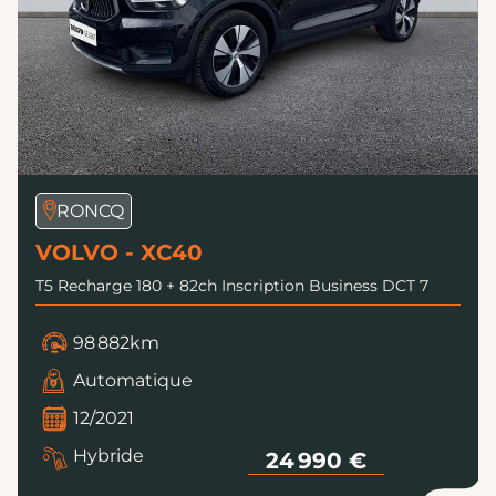
RONCQ
VOLVO - XC40
T5 Recharge 180 + 82ch Inscription Business DCT 7
98 882km
Automatique
12/2021
Hybride
24 990 €